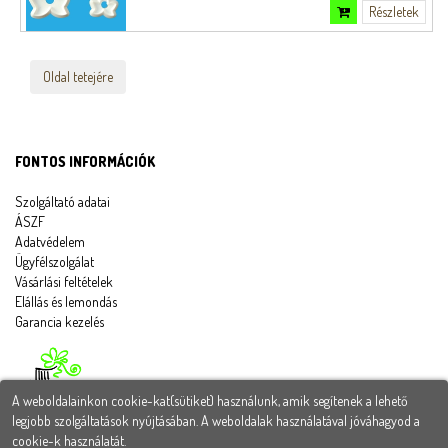
Részletek
Oldal tetejére
FONTOS INFORMÁCIÓK
Szolgáltató adatai
ÁSZF
Adatvédelem
Ügyfélszolgálat
Vásárlási feltételek
Elállás és lemondás
Garancia kezelés
A weboldalainkon cookie-kat(sütiket) használunk, amik segítenek a lehető
legjobb szolgáltatások nyújtásában. A weboldalak használatával jóváhagyod a
cookie-k használatát.
Tortadekorációs webáruház - Magyarországon egyre népszerűbb