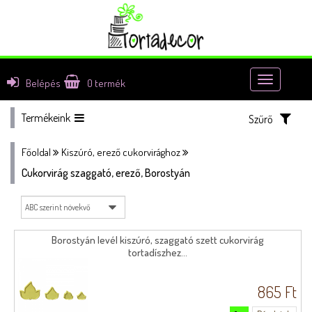
Toggle
Belépés
0
termék
navigatio
Termékeink
Szűrő
Főoldal
Kiszúró, erező cukorvirághoz
Cukorvirág szaggató, erező, Borostyán
Borostyán levél kiszúró, szaggató szett cukorvirág
tortadíszhez...
865 Ft