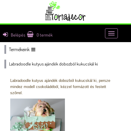
Toggle
Belépés
0
termék
navigatio
Termékeink
Labradoodle kutyus ajándék dobozból kukucskál ki
Labradoodle kutyus ajándék dobozból kukucskál ki, persze
mindez modell csokoládéból, kézzel formázott és festett
szőrrel.