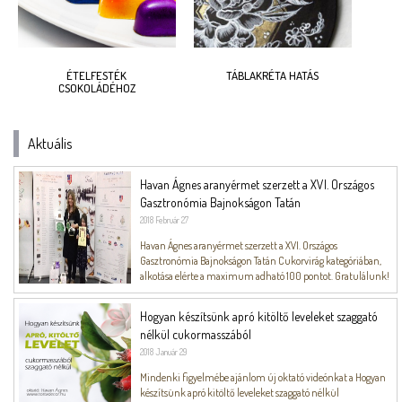
ÉTELFESTÉK
TÁBLAKRÉTA HATÁS
CSOKOLÁDÉHOZ
Aktuális
Havan Ágnes aranyérmet szerzett a XVI. Országos
Gasztronómia Bajnokságon Tatán
2018 Február 27
Havan Ágnes aranyérmet szerzett a XVI. Országos
Gasztronómia Bajnokságon Tatán Cukorvirág kategóriában,
alkotása elérte a maximum adható 100 pontot. Gratulálunk!
Hogyan készítsünk apró kitöltő leveleket szaggató
nélkül cukormasszából
2018 Január 29
Mindenki figyelmébe ajánlom új oktató videónkat a Hogyan
készítsünk apró kitöltő leveleket szaggató nélkül