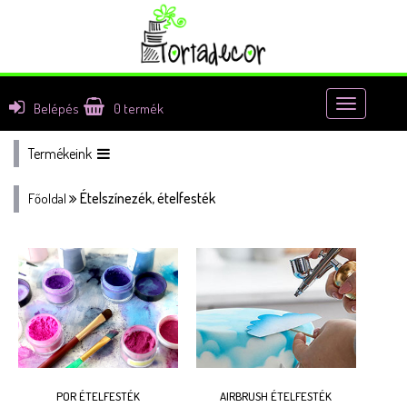
Toggle
Belépés
0
termék
navigatio
Termékeink
Ételszínezék, ételfesték
Főoldal
POR ÉTELFESTÉK
AIRBRUSH ÉTELFESTÉK