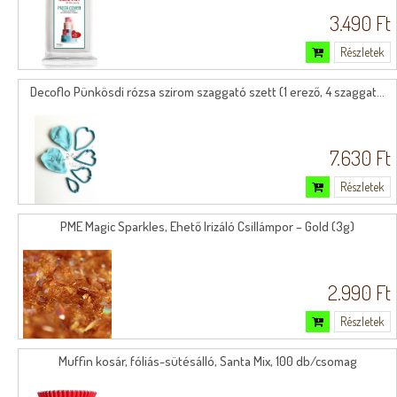
3.490 Ft
Részletek
Decoflo Pünkösdi rózsa szirom szaggató szett (1 erező, 4 szaggat...
7.630 Ft
Részletek
PME Magic Sparkles, Ehető Irizáló Csillámpor – Gold (3g)
2.990 Ft
Részletek
Muffin kosár, fóliás-sütésálló, Santa Mix, 100 db/csomag