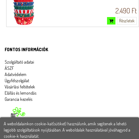
2.490 Ft
Részletek
FONTOS INFORMÁCIÓK
Szolgáltató adatai
ÁSZF
Adatvédelem
Ügyfélszolgálat
Vásárlási feltételek
Elállás és lemondás
Garancia kezelés
A weboldalainkon cookie-kat(sütiket) használunk, amik segítenek a lehető
legjobb szolgáltatások nyújtásában. A weboldalak használatával jóváhagyod a
cookie-k használatát.
Tortadekorációs webáruház - Magyarországon egyre népszerűbb