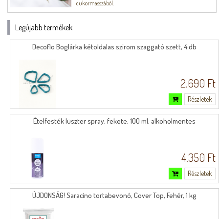
cukormasszából.
Legújabb termékek
Decoflo Boglárka kétoldalas szirom szaggató szett, 4 db
2.690 Ft
Részletek
Ételfesték lüszter spray, fekete, 100 ml, alkoholmentes
4.350 Ft
Részletek
ÚJDONSÁG! Saracino tortabevonó, Cover Top, Fehér, 1 kg