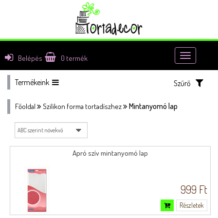
Toggle
Belépés
0
termék
navigatio
Termékeink
Szűrő
Mintanyomó lap
Főoldal
Szilikon forma tortadíszhez
Apró szív mintanyomó lap
999 Ft
Részletek