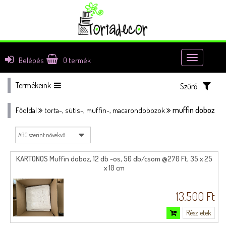
Toggle
Belépés
0
termék
navigatio
Termékeink
Szűrő
muffin doboz
Főoldal
torta-, sütis-, muffin-, macarondobozok
KARTONOS Muffin doboz, 12 db -os, 50 db/csom @270 Ft, 35 x 25
x 10 cm
13.500 Ft
Részletek