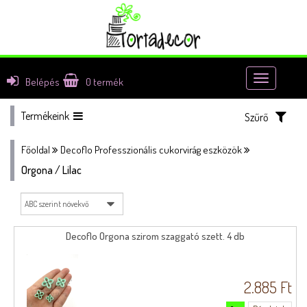
Toggle
Belépés
0
termék
navigatio
Termékeink
Szűrő
Főoldal
Decoflo Professzionális cukorvirág eszközök
Orgona / Lilac
Decoflo Orgona szirom szaggató szett. 4 db
2.885 Ft